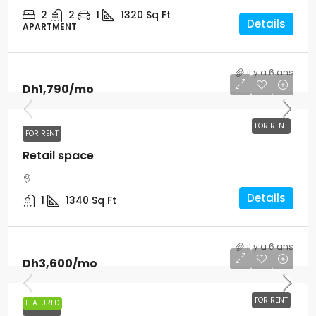
2
2
1
1320
Sq Ft
Details
APARTMENT
il y a 6 ans
Dh1,790
/mo
FOR RENT
FOR RENT
Retail space
Details
1
1340
Sq Ft
il y a 6 ans
Dh3,600
/mo
FOR RENT
FEATURED
FOR RENT