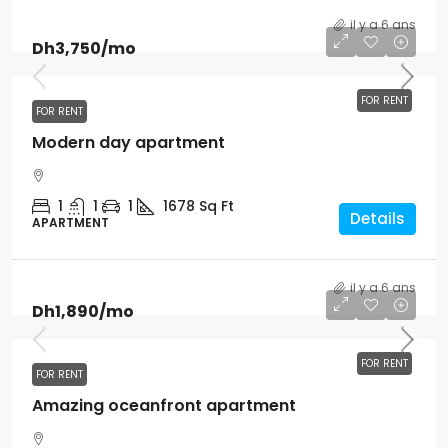
il y a 6 ans
Dh3,750
/mo
FOR RENT
FOR RENT
Modern day apartment
1
1
1
1678
Sq Ft
Details
APARTMENT
il y a 6 ans
Dh1,890
/mo
FOR RENT
FOR RENT
Amazing oceanfront apartment