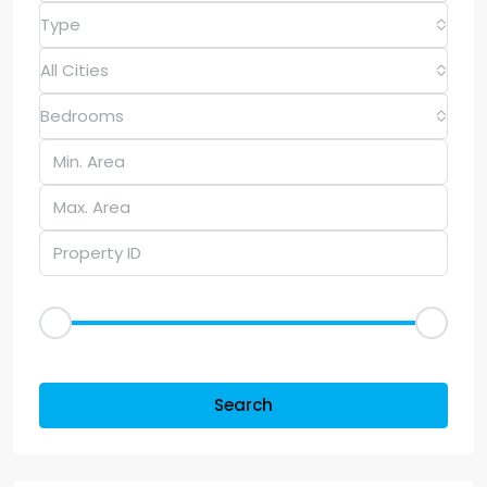
Type
All Cities
Bedrooms
Price Range
Dh50
Dh25,000
Other Features
Search