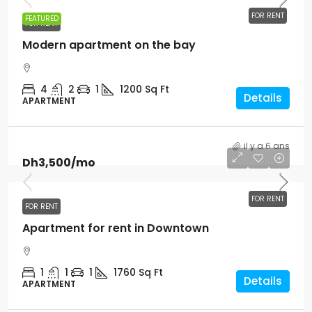
FOR RENT
FEATURED
FOR RENT
Modern apartment on the bay
4
2
1
1200
Sq Ft
Details
APARTMENT
il y a 6 ans
Dh3,500
/mo
FOR RENT
FOR RENT
Apartment for rent in Downtown
1
1
1
1760
Sq Ft
Details
APARTMENT