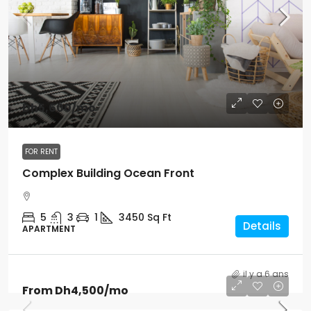
Dh5,600
/mo
FOR RENT
Complex Building Ocean Front
5
3
1
3450
Sq Ft
Details
APARTMENT
il y a 6 ans
From
Dh4,500
/mo