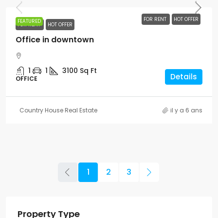
FOR RENT
HOT OFFER
FEATURED
FOR RENT
HOT OFFER
Office in downtown
1
1
3100
Sq Ft
Details
OFFICE
Country House Real Estate
il y a 6 ans
1
2
3
Property Type