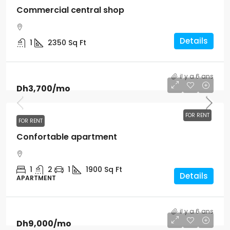
Commercial central shop
Details
1
2350
Sq Ft
il y a 6 ans
Dh3,700
/mo
FOR RENT
FOR RENT
Confortable apartment
1
2
1
1900
Sq Ft
Details
APARTMENT
il y a 6 ans
Dh9,000
/mo