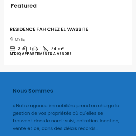
Featured
Dh500
LA PERLA EN LOCATION
M'diq
1
1
54m
M'DIQ APPARTEMENT A LOUER, APPARTMENTS
Nous Sommes
« Notre agence immobilière prend en charge la
gestion de vos propriétés où qu'elles se
trouvent dans le nord : suivi, entretien, location,
vente et ce, dans des délais records…