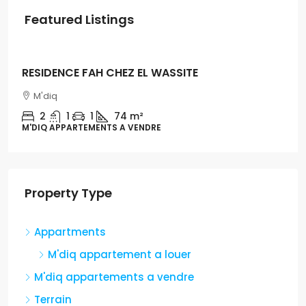
Featured Listings
Dh500
LA PERLA EN LOCATION
M'diq
1
1
54m
M'DIQ APPARTEMENT A LOUER, APPARTMENTS
Property Type
Appartments
M'diq appartement a louer
M'diq appartements a vendre
Terrain