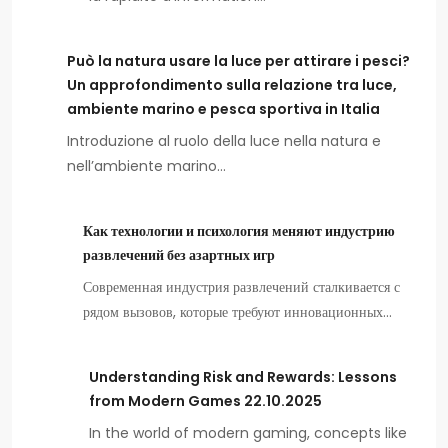
Può la natura usare la luce per attirare i pesci?
Un approfondimento sulla relazione tra luce,
ambiente marino e pesca sportiva in Italia
Introduzione al ruolo della luce nella natura e
nell’ambiente marino…
Как технологии и психология меняют индустрию
развлечений без азартных игр
Современная индустрия развлечений сталкивается с
рядом вызовов, которые требуют инновационных…
Understanding Risk and Rewards: Lessons
from Modern Games 22.10.2025
In the world of modern gaming, concepts like