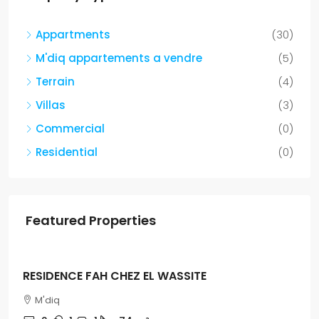
Appartments
(30)
M'diq appartements a vendre
(5)
Terrain
(4)
Villas
(3)
Commercial
(0)
Residential
(0)
Featured Properties
Dh500
LA PERLA EN LOCATION
M'diq