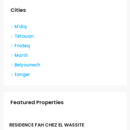
Cities
M'diq
Tétouan
Fnideq
Martil
Belyounech
tanger
Featured Properties
Dh500
LA PERLA EN LOCATION