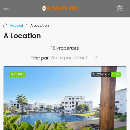
Accueil
A Location
A Location
16 Properties
Ordre par défaut
Trier par:
FEATURED
A LOCATION
TITRÉ