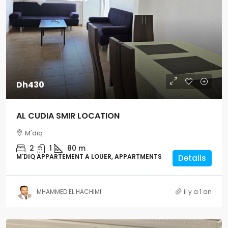
Dh430
AL CUDIA SMIR LOCATION
M'diq
2
1
80 m
M'DIQ APPARTEMENT A LOUER, APPARTMENTS
Details
MHAMMED EL HACHIMI
il y a 1 an