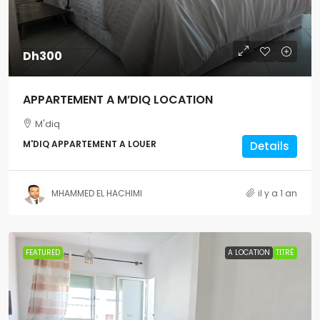
Dh300
APPARTEMENT A M’DIQ LOCATION
M'diq
M'DIQ APPARTEMENT A LOUER
Details
MHAMMED EL HACHIMI
il y a 1 an
FEATURED
A LOCATION
TITRÉ