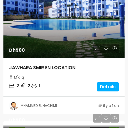
Dh500
JAWHARA SMIR EN LOCATION
M'diq
2
2
1
Details
MHAMMED EL HACHIMI
il y a 1 an
Dh500