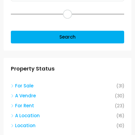
Price Range
Other Features
Search
Property Status
For Sale
(31)
A Vendre
(30)
For Rent
(23)
A Location
(16)
Location
(10)