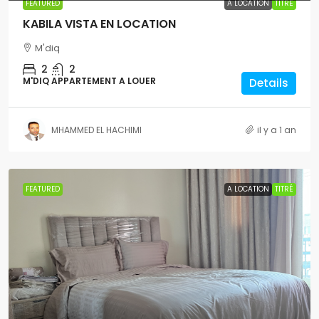
FEATURED
A LOCATION
TITRÉ
KABILA VISTA EN LOCATION
M'diq
2
2
M'DIQ APPARTEMENT A LOUER
Details
MHAMMED EL HACHIMI
il y a 1 an
FEATURED
A LOCATION
TITRÉ