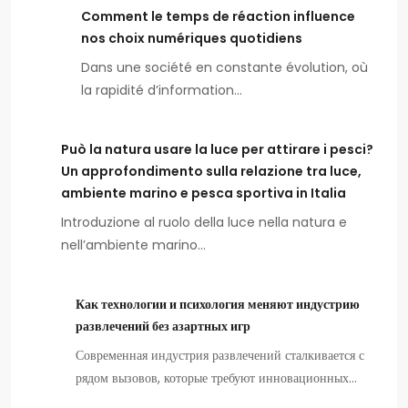
Comment le temps de réaction influence
nos choix numériques quotidiens
Dans une société en constante évolution, où
la rapidité d’information…
Può la natura usare la luce per attirare i pesci?
Un approfondimento sulla relazione tra luce,
ambiente marino e pesca sportiva in Italia
Introduzione al ruolo della luce nella natura e
nell’ambiente marino…
Как технологии и психология меняют индустрию
развлечений без азартных игр
Современная индустрия развлечений сталкивается с
рядом вызовов, которые требуют инновационных…