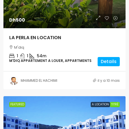
Dh500
LA PERLA EN LOCATION
M'diq
1
1
54m
M'DIQ APPARTEMENT A LOUER, APPARTMENTS
Details
MHAMMED EL HACHIMI
il y a 10 mois
FEATURED
A LOCATION
TITRÉ