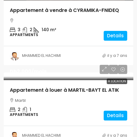
Appartement à vendre à CYRAMIKA-FNIDEQ
3
2
140
m²
APPARTMENTS
Details
MHAMMED EL HACHIMI
il y a 7 ans
Dh2,000
/mois
A LOCATION
Appartement à louer à MARTIL-BAYT EL ATIK
Martil
2
1
APPARTMENTS
Details
MHAMMED EL HACHIMI
il y a 7 ans