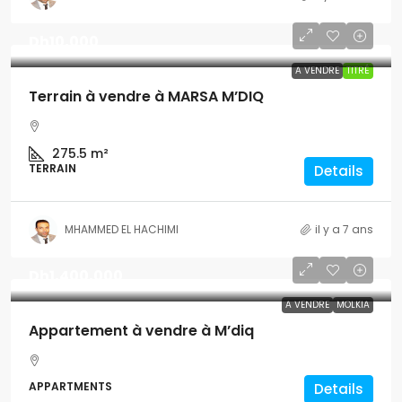
Dh10,000
A VENDRE
TITRÉ
Terrain à vendre à MARSA M’DIQ
275.5
m²
TERRAIN
Details
MHAMMED EL HACHIMI
il y a 7 ans
Dh1,400,000
A VENDRE
MOLKIA
Appartement à vendre à M’diq
APPARTMENTS
Details