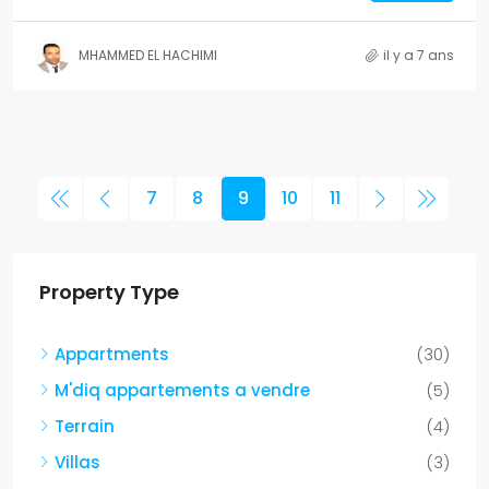
MHAMMED EL HACHIMI
il y a 7 ans
7
8
9
10
11
Property Type
Appartments
(30)
M'diq appartements a vendre
(5)
Terrain
(4)
Villas
(3)