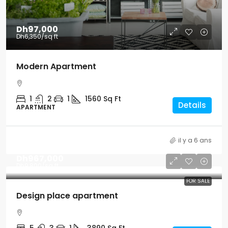
Dh97,000
Dh6,350
/sq ft
Modern Apartment
1
2
1
1560
Sq Ft
Details
APARTMENT
il y a 6 ans
Dh967,000
Dh9,800
/sq ft
FOR SALE
Design place apartment