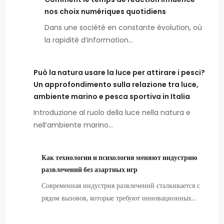
nos choix numériques quotidiens
Dans une société en constante évolution, où
la rapidité d’information…
Può la natura usare la luce per attirare i pesci?
Un approfondimento sulla relazione tra luce,
ambiente marino e pesca sportiva in Italia
Introduzione al ruolo della luce nella natura e
nell’ambiente marino…
Как технологии и психология меняют индустрию
развлечений без азартных игр
Современная индустрия развлечений сталкивается с
рядом вызовов, которые требуют инновационных…