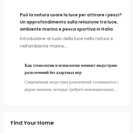
Può la natura usare la luce per attirare i pesci?
Un approfondimento sulla relazione tra luce,
ambiente marino e pesca sportiva in Italia
Introduzione al ruolo della luce nella natura e
nell’ambiente marino…
Как технологии и психология меняют индустрию
развлечений без азартных игр
Современная индустрия развлечений сталкивается с
рядом вызовов, которые требуют инновационных…
Find Your Home