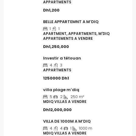
APPARTMENTS
Dh1,200
BELLE APPARTEMNT A M’DIQ
1
1
APARTMENT, APPARTMENTS, M'DIQ
APPARTEMENTS A VENDRE
Dh1,250,000
Investir a tétouan
4
3
APPARTMENTS
1250000
Dh1
villa plage m’diq
5
2
250
m²
MDIQ VILLAS A VENDRE
Dh12,000,000
VILLA DE 1000M A M’DIQ
4
4
1
1000 m
MDIQ VILLAS A VENDRE