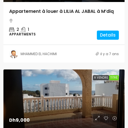
Appartement à louer à LILIA AL JABAL à M’diq
2
1
APPARTMENTS
Details
MHAMMED EL HACHIMI
il y a 7 ans
A VENDRE
TITRÉ
Dh9,000