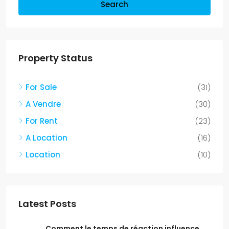
Search
Property Status
For Sale
(31)
A Vendre
(30)
For Rent
(23)
A Location
(16)
Location
(10)
Latest Posts
Comment le temps de réaction influence