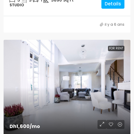
5
3
1
3890
Sq Ft
Details
STUDIO
il y a 6 ans
FOR RENT
Dh1,600
/mo