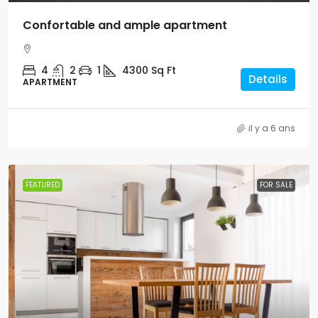
Confortable and ample apartment
4
2
1
4300
Sq Ft
Details
APARTMENT
il y a 6 ans
FEATURED
FOR SALE