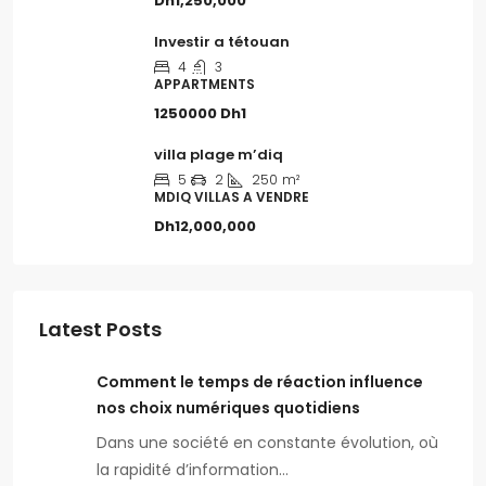
Dh1,250,000
Investir a tétouan
4
3
APPARTMENTS
1250000
Dh1
villa plage m’diq
5
2
250
m²
MDIQ VILLAS A VENDRE
Dh12,000,000
Latest Posts
Comment le temps de réaction influence
nos choix numériques quotidiens
Dans une société en constante évolution, où
la rapidité d’information…