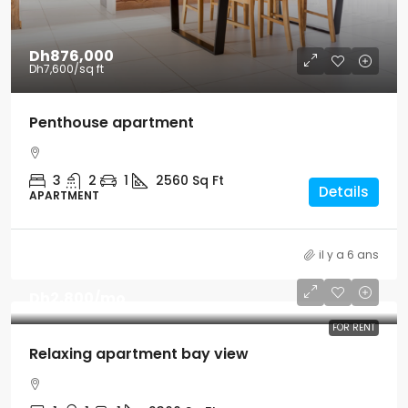
Dh876,000
Dh7,600
/sq ft
Penthouse apartment
3
2
1
2560
Sq Ft
Details
APARTMENT
il y a 6 ans
Dh2,800
/mo
FOR RENT
Relaxing apartment bay view