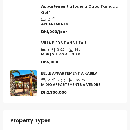
Appartement à louer à Cabo Tamuda
Golf
2
1
APPARTMENTS
Dh1,000/jour
VILLA PIEDS DANS L’EAU
3
3
1
140
MDIQ VILLAS A LOUER
Dh5,000
BELLE APPARTEMENT A KABILA
2
2
1
62 m
M'DIQ APPARTEMENTS A VENDRE
Dh2,300,000
Property Types