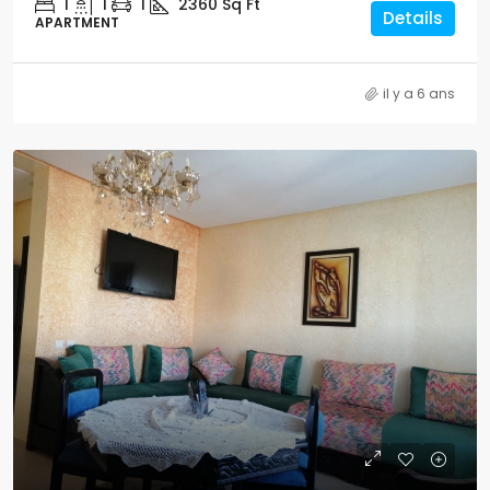
1
1
1
2360
Sq Ft
Details
APARTMENT
il y a 6 ans