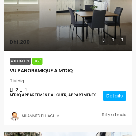
Dh1,200
A LOCATION
TITRÉ
VU PANORAMIQUE A M’DIQ
M'diq
2
1
M'DIQ APPARTEMENT A LOUER, APPARTMENTS
Details
il y a 1 mois
MHAMMED EL HACHIMI