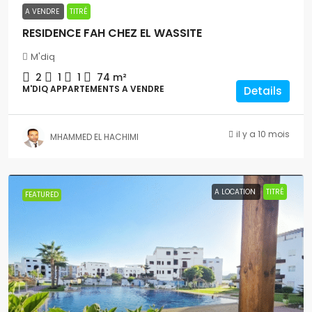
A VENDRE
TITRÉ
RESIDENCE FAH CHEZ EL WASSITE
M'diq
2
1
1
74 m²
M'DIQ APPARTEMENTS A VENDRE
Details
il y a 10 mois
MHAMMED EL HACHIMI
A LOCATION
TITRÉ
FEATURED