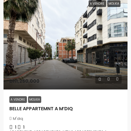
A VENDRE
MOLKIA
Dh1,250,000
A VENDRE
MOLKIA
BELLE APPARTEMNT A M’DIQ
M'diq
1
1