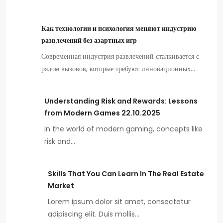
Как технологии и психология меняют индустрию
развлечений без азартных игр
Современная индустрия развлечений сталкивается с
рядом вызовов, которые требуют инновационных…
Understanding Risk and Rewards: Lessons
from Modern Games 22.10.2025
In the world of modern gaming, concepts like
risk and…
Skills That You Can Learn In The Real Estate
Market
Lorem ipsum dolor sit amet, consectetur
adipiscing elit. Duis mollis…