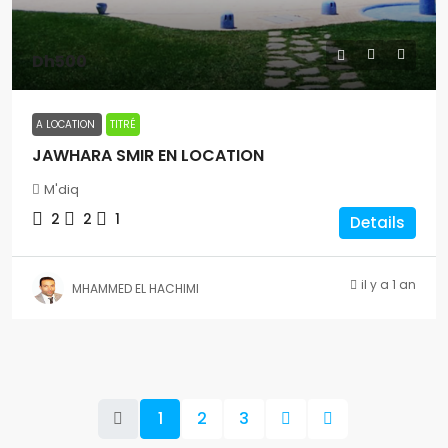
Dh500
A LOCATION
TITRÉ
JAWHARA SMIR EN LOCATION
M'diq
2
2
1
Details
il y a 1 an
MHAMMED EL HACHIMI
1
2
3