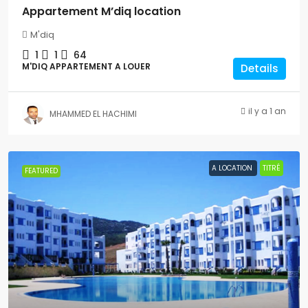
Appartement M’diq location
M'diq
1
1
64
M'DIQ APPARTEMENT A LOUER
Details
il y a 1 an
MHAMMED EL HACHIMI
A LOCATION
TITRÉ
FEATURED