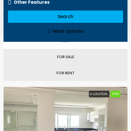
Accueil
Listing With Video
Other Features
Listing With Video
Search
Trier par:
More Options
TOUT
FOR SALE
FOR RENT
A LOCATION
TITRÉ