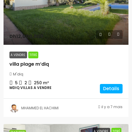
Dh12,000,000
A VENDRE
TITRÉ
villa plage m’diq
M'diq
5
2
250
m²
MDIQ VILLAS A VENDRE
Details
il y a 7 mois
MHAMMED EL HACHIMI
A VENDRE
TITRÉ