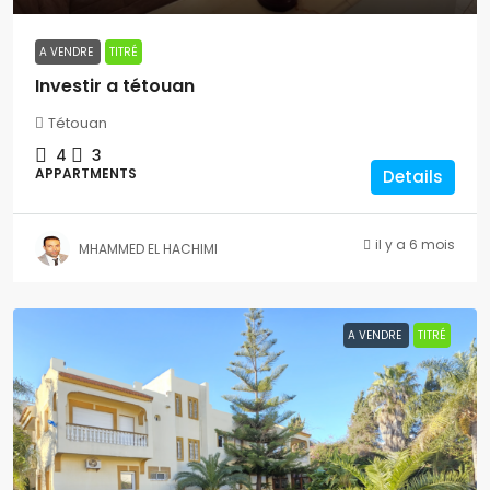
A VENDRE
TITRÉ
Investir a tétouan
Tétouan
4
3
APPARTMENTS
Details
il y a 6 mois
MHAMMED EL HACHIMI
A VENDRE
TITRÉ