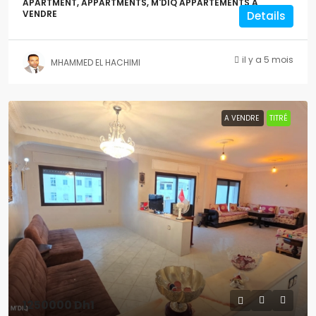
APARTMENT, APPARTMENTS, M'DIQ APPARTEMENTS A
VENDRE
Details
il y a 5 mois
MHAMMED EL HACHIMI
A VENDRE
TITRÉ
1250000
Dh1