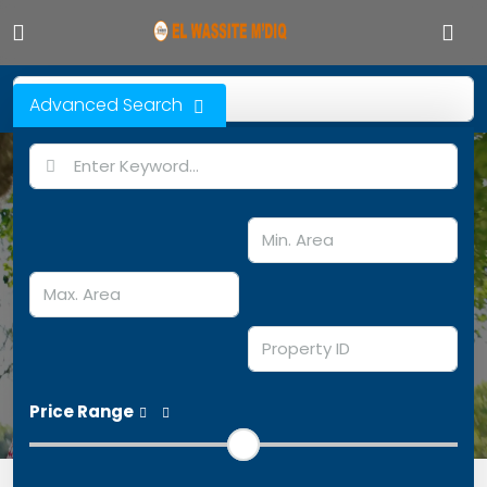
Advanced Search
Discover Your Perfect Home
Top banner option with background video
Location
Price Range