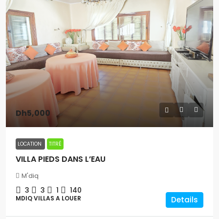
Dh5,000
LOCATION
TITRÉ
VILLA PIEDS DANS L’EAU
M'diq
3
3
1
140
MDIQ VILLAS A LOUER
Details