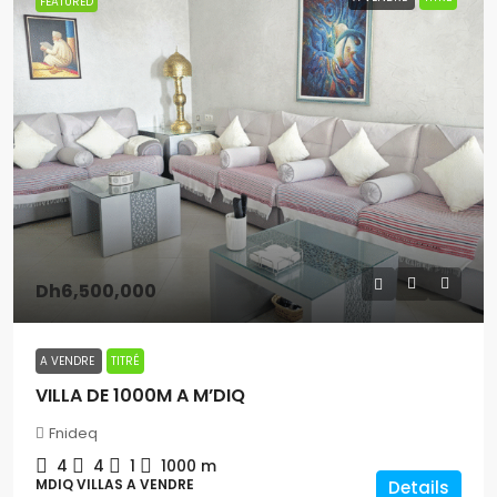
FEATURED
Dh6,500,000
A VENDRE
TITRÉ
VILLA DE 1000M A M’DIQ
Fnideq
4
4
1
1000 m
MDIQ VILLAS A VENDRE
Details