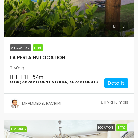
Dh500
A LOCATION
TITRÉ
LA PERLA EN LOCATION
M'diq
1
1
54m
M'DIQ APPARTEMENT A LOUER, APPARTMENTS
Details
il y a 10 mois
MHAMMED EL HACHIMI
LOCATION
TITRÉ
FEATURED