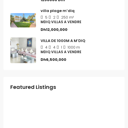
villa plage m’diq
5
2
250
m²
MDIQ VILLAS A VENDRE
Dh12,000,000
VILLA DE 1000M A M’DIQ
4
4
1
1000 m
MDIQ VILLAS A VENDRE
Dh6,500,000
Featured Listings