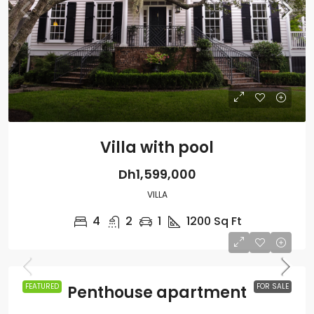
Villa with pool
Dh1,599,000
VILLA
4
2
1
1200
Sq Ft
FEATURED
FOR SALE
Penthouse apartment