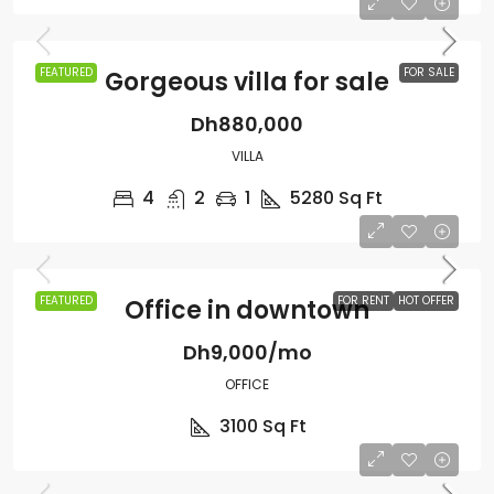
FEATURED
FOR SALE
Gorgeous villa for sale
Dh880,000
VILLA
4
2
1
5280
Sq Ft
FEATURED
FOR RENT
HOT OFFER
Office in downtown
Dh9,000/mo
OFFICE
3100
Sq Ft