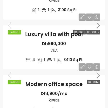
OFFICE
1
1
3100
Sq Ft
FEATURED
FOR SALE
HOT OFFER
Luxury villa with pool
Dh990,000
VILLA
4
1
1
3410
Sq Ft
FEATURED
FOR RENT
Modern office space
Dh1,900/mo
OFFICE