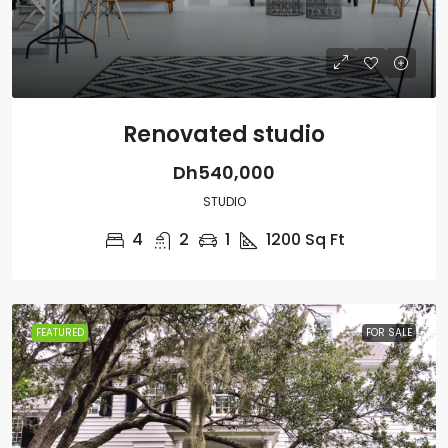
Renovated studio
Dh540,000
STUDIO
4
2
1
1200
Sq Ft
FEATURED
FOR SALE