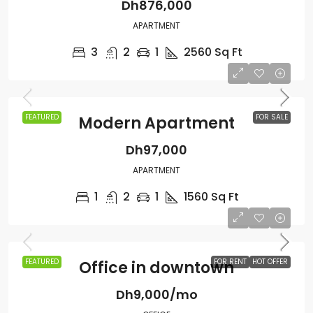
Dh876,000
APARTMENT
3
2
1
2560
Sq Ft
FEATURED
FOR SALE
Modern Apartment
Dh97,000
APARTMENT
1
2
1
1560
Sq Ft
FEATURED
FOR RENT
HOT OFFER
Office in downtown
Dh9,000/mo