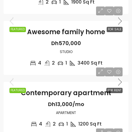
2
1
1900
Sq Ft
FEATURED
FOR SALE
Awesome family home
Dh570,000
STUDIO
4
2
1
3400
Sq Ft
FEATURED
FOR RENT
Contemporary apartment
Dh13,000/mo
APARTMENT
4
2
1
1200
Sq Ft