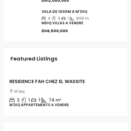
Dh12,000,000
VILLA DE 1000M A M’DIQ
4
4
1
1000 m
MDIQ VILLAS A VENDRE
Dh6,500,000
Featured Listings
Dh1,300,000
RESIDENCE FAH CHEZ EL WASSITE
M'diq
2
1
1
74 m²
M'DIQ APPARTEMENTS A VENDRE