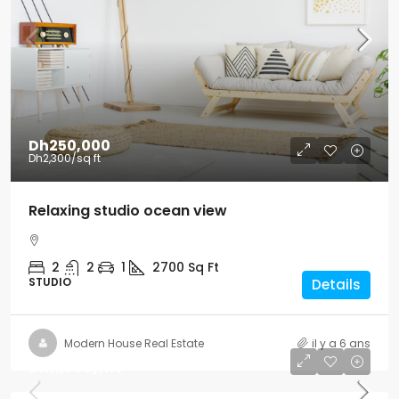
Dh250,000
Dh2,300
/sq ft
Relaxing studio ocean view
2
2
1
2700
Sq Ft
STUDIO
Details
Modern House Real Estate
il y a 6 ans
Dh11,500
/mo