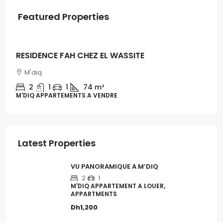
Featured Properties
Dh1,300,000
RESIDENCE FAH CHEZ EL WASSITE
M'diq
2
1
1
74 m²
M'DIQ APPARTEMENTS A VENDRE
Latest Properties
VU PANORAMIQUE A M’DIQ
2
1
M'DIQ APPARTEMENT A LOUER,
APPARTMENTS
Dh1,200