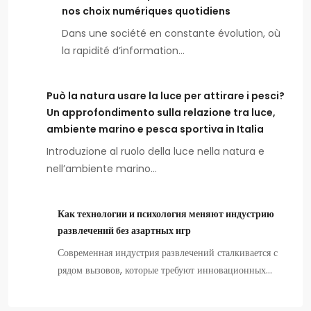
nos choix numériques quotidiens
Dans une société en constante évolution, où
la rapidité d’information…
Può la natura usare la luce per attirare i pesci?
Un approfondimento sulla relazione tra luce,
ambiente marino e pesca sportiva in Italia
Introduzione al ruolo della luce nella natura e
nell’ambiente marino…
Как технологии и психология меняют индустрию
развлечений без азартных игр
Современная индустрия развлечений сталкивается с
рядом вызовов, которые требуют инновационных…