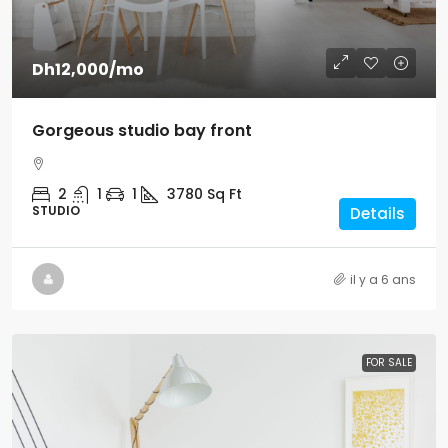
Dh12,000
/mo
Gorgeous studio bay front
2
1
1
3780
Sq Ft
STUDIO
Details
il y a 6 ans
FOR SALE