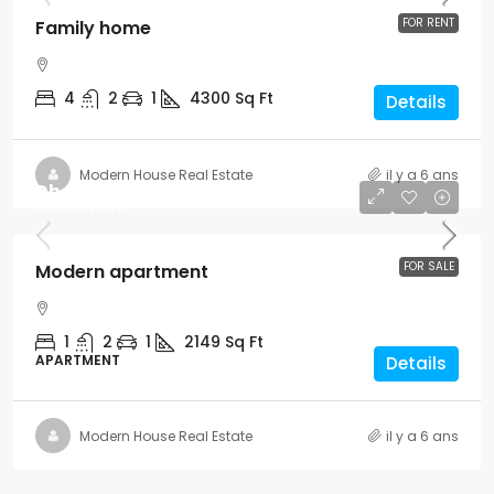
FOR RENT
Family home
4
2
1
4300
Sq Ft
Details
Modern House Real Estate
il y a 6 ans
Dh450,000
Dh2,800
/sq ft
FOR SALE
Modern apartment
1
2
1
2149
Sq Ft
APARTMENT
Details
Modern House Real Estate
il y a 6 ans