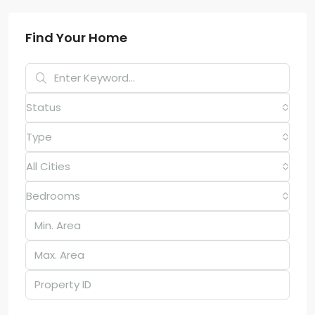
Find Your Home
Status
Type
All Cities
Bedrooms
Price Range
Dh50
Dh25,000