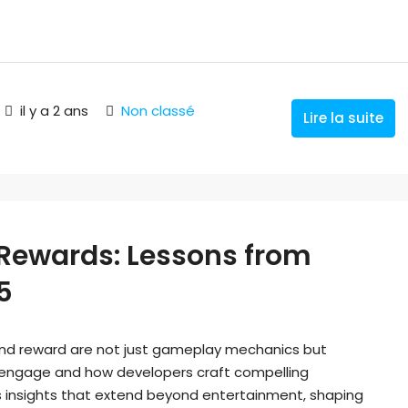
il y a 2 ans
Non classé
Lire la suite
Rewards: Lessons from
5
 and reward are not just gameplay mechanics but
s engage and how developers craft compelling
 insights that extend beyond entertainment, shaping