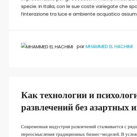
specie. In Italia, con le sue coste variegate che s
l’interazione tra luce e ambiente acquatico assume
par
MHAMMED EL HACHIMI
Как технологии и психолог
развлечений без азартных и
Современная индустрия развлечений сталкивается с ряд
переосмысления традиционных бизнес-моделей. В усло