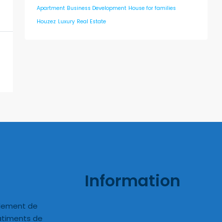
Apartment
Business Development
House for families
Houzez
Luxury
Real Estate
Information
lement de
bâtiments de