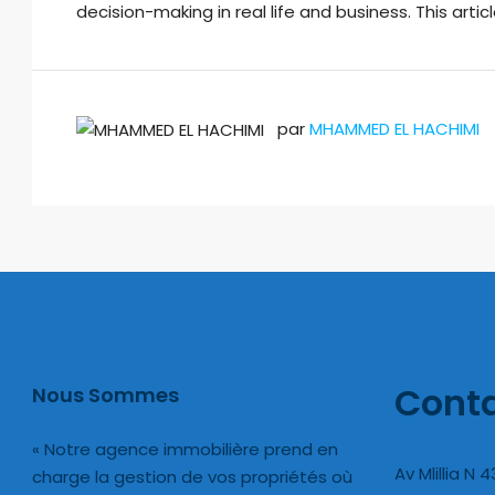
decision-making in real life and business. This articl
par
MHAMMED EL HACHIMI
Cont
Nous Sommes
« Notre agence immobilière prend en
Av Mlillia N 
charge la gestion de vos propriétés où