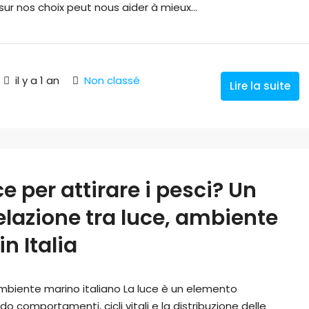
r nos choix peut nous aider à mieux...
il y a 1 an
Non classé
Lire la suite
e per attirare i pesci? Un
lazione tra luce, ambiente
n Italia
l’ambiente marino italiano La luce è un elemento
do comportamenti, cicli vitali e la distribuzione delle