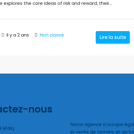
e explores the core ideas of risk and reward, their...
il y a 2 ans
Non classé
Lire la suite
actez-nous
Notre agence s'occupe éga
43 M'diq
la vente de terrains et de 