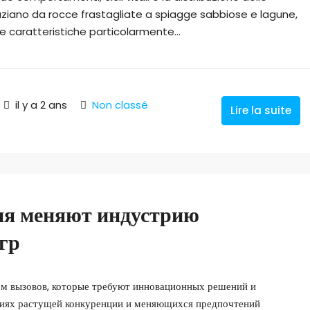
paziano da rocce frastagliate a spiagge sabbiose e lagune,
 caratteristiche particolarmente...
il y a 2 ans
Non classé
Lire la suite
ия меняют индустрию
гр
ом вызовов, которые требуют инновационных решений и
виях растущей конкуренции и меняющихся предпочтений