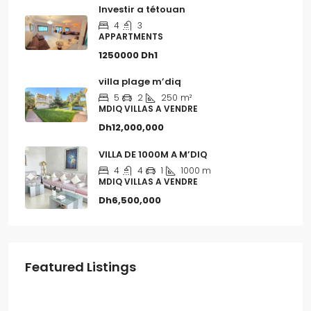
Investir a tétouan
4
3
APPARTMENTS
1250000
Dh1
villa plage m’diq
5
2
250
m²
MDIQ VILLAS A VENDRE
Dh12,000,000
VILLA DE 1000M A M’DIQ
4
4
1
1000 m
MDIQ VILLAS A VENDRE
Dh6,500,000
Featured Listings
Dh1,300,000