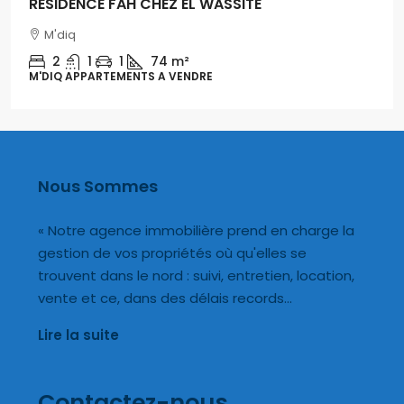
RESIDENCE FAH CHEZ EL WASSITE
M'diq
2
1
1
74 m²
M'DIQ APPARTEMENTS A VENDRE
Nous Sommes
« Notre agence immobilière prend en charge la
gestion de vos propriétés où qu'elles se
trouvent dans le nord : suivi, entretien, location,
vente et ce, dans des délais records…
Lire la suite
Contactez-nous