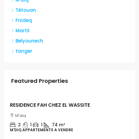
Tétouan
Fnideq
Martil
Belyounech
tanger
Featured Properties
Dh1,300,000
RESIDENCE FAH CHEZ EL WASSITE
M'diq
2
1
1
74 m²
M'DIQ APPARTEMENTS A VENDRE