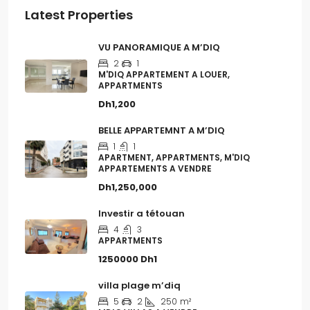
Latest Properties
VU PANORAMIQUE A M’DIQ
2
1
M'DIQ APPARTEMENT A LOUER,
APPARTMENTS
Dh1,200
BELLE APPARTEMNT A M’DIQ
1
1
APARTMENT, APPARTMENTS, M'DIQ
APPARTEMENTS A VENDRE
Dh1,250,000
Investir a tétouan
4
3
APPARTMENTS
1250000
Dh1
villa plage m’diq
5
2
250
m²