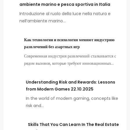
ambiente marino e pesca sportiva in Italia
Introduzione al ruolo della luce nella natura e
nell’ambiente marino…
Как технологии и психология меняют индустрию
развлечений без азартных игр
Современная индустрия развлечений сталкивается с
рядом вызовов, которые требуют инновационных…
Understanding Risk and Rewards: Lessons
from Modern Games 22.10.2025
In the world of modern gaming, concepts like
risk and…
Skills That You Can Learn In The Real Estate