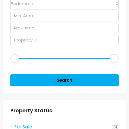
Bedrooms
Price Range
Dh50
Dh25,000
Other Features
Search
Property Status
For Sale
(31)