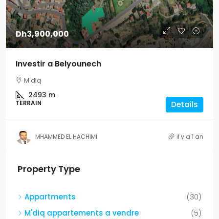
Dh3,900,000
Investir a Belyounech
M'diq
2493 m
TERRAIN
Details
MHAMMED EL HACHIMI
il y a 1 an
Property Type
Appartments
(30)
M'diq appartements a vendre
(5)