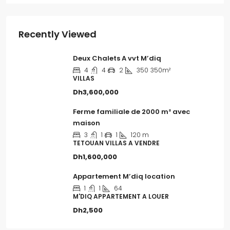
Recently Viewed
Deux Chalets A vvt M’diq
4
4
2
350
350m²
VILLAS
Dh3,600,000
Ferme familiale de 2000 m² avec
maison
3
1
1
120 m
TETOUAN VILLAS A VENDRE
Dh1,600,000
Appartement M’diq location
1
1
64
M'DIQ APPARTEMENT A LOUER
Dh2,500