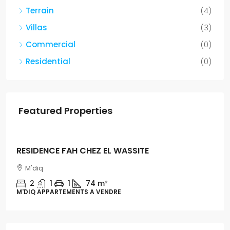
Terrain
(4)
Villas
(3)
Commercial
(0)
Residential
(0)
Featured Properties
Dh1,300,000
RESIDENCE FAH CHEZ EL WASSITE
M'diq
2
1
1
74 m²
M'DIQ APPARTEMENTS A VENDRE