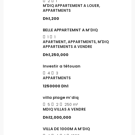
2
1
M'DIQ APPARTEMENT A LOUER,
APPARTMENTS
Dh1,200
BELLE APPARTEMNT A M’DIQ
1
1
APARTMENT, APPARTMENTS, M'DIQ
APPARTEMENTS A VENDRE
Dh1,250,000
Investir a tétouan
4
3
APPARTMENTS
1250000
Dh1
villa plage m’diq
5
2
250
m²
MDIQ VILLAS A VENDRE
Dh12,000,000
VILLA DE 1000M A M’DIQ