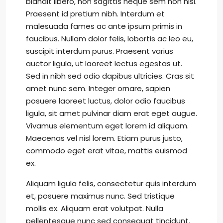
blandit libero, non sagittis neque sem non nisl.
Praesent id pretium nibh. Interdum et
malesuada fames ac ante ipsum primis in
faucibus. Nullam dolor felis, lobortis ac leo eu,
suscipit interdum purus. Praesent varius
auctor ligula, ut laoreet lectus egestas ut.
Sed in nibh sed odio dapibus ultricies. Cras sit
amet nunc sem. Integer ornare, sapien
posuere laoreet luctus, dolor odio faucibus
ligula, sit amet pulvinar diam erat eget augue.
Vivamus elementum eget lorem id aliquam.
Maecenas vel nisl lorem. Etiam purus justo,
commodo eget erat vitae, mattis euismod
ex.
Aliquam ligula felis, consectetur quis interdum
et, posuere maximus nunc. Sed tristique
mollis ex. Aliquam erat volutpat. Nulla
pellentesque nunc sed consequat tincidunt.