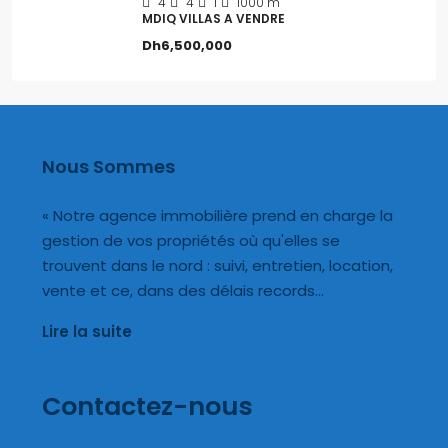
4
4
1
1000 m
MDIQ VILLAS A VENDRE
Dh6,500,000
Nous Sommes
« Notre agence immobilière prend en charge la
gestion de vos propriétés où qu'elles se
trouvent dans le nord : suivi, entretien, location,
vente et ce, dans des délais records…
Lire la suite
Contactez-nous