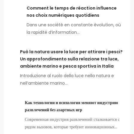
Comment le temps de réaction influence
nos choix numériques quotidiens
Dans une société en constante évolution, où
la rapidité d’information…
Può la natura usare la luce per attirare i pesci?
Un approfondimento sulla relazione tra luce,
ambiente marino e pesca sportiva in Italia
Introduzione al ruolo della luce nella natura e
nell’ambiente marino…
Как технологии и психология меняют индустрию
развлечений без азартных игр
Современная индустрия развлечений сталкивается с
рядом вызовов, которые требуют инновационных…