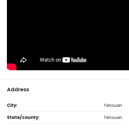
Address
City:
Tétouan
State/county:
Tétouan