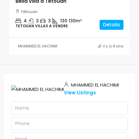
Bella villa a Tetouan
Tétouan
4
3
3
130
130m²
Details
TETOUAN VILLAS A VENDRE
MHAMMED EL HACHIMI
il y a 4 ans
MHAMMED EL HACHIMI
View Listings